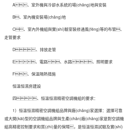
A、室外機與冷卻水系統的場(chǎng)地與安裝
B、室內機安裝場(chǎng)地
C、室內外機組與實(shí)驗室裝修通風(fēng)等的布管、
走管要求
D、排放走管
E、電路、水路、照明要求
F、保溫隔熱措施
恒溫恒濕房建設
四、恒溫恒濕精密空調機組的要求：
1）恒溫恒濕精密空調機組品牌與廠(chǎng)家選擇：選擇可靠
或大開(kāi)型的空調機組品牌與生產(chǎn)廠(chǎng)家是對空調機
組高精密控制要求和質(zhì)量的保障，是恒溫恒濕試驗及實(shí)