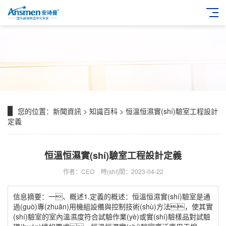
您的位置：
新聞資訊
>
知識百科
> 恒溫恒濕實(shí)驗室工程設計
定義
恒溫恒濕實(shí)驗室工程設計定義
作者：CEO
時(shí)間：2023-04-22
信息摘要：一、概述1.定義的概述：恒溫恒濕實(shí)驗室是通
過(guò)專(zhuān)用機組設備與控制技術(shù)方法，使其實
(shí)驗室的室內溫濕度符合試驗作業(yè)或實(shí)驗樣品對試驗