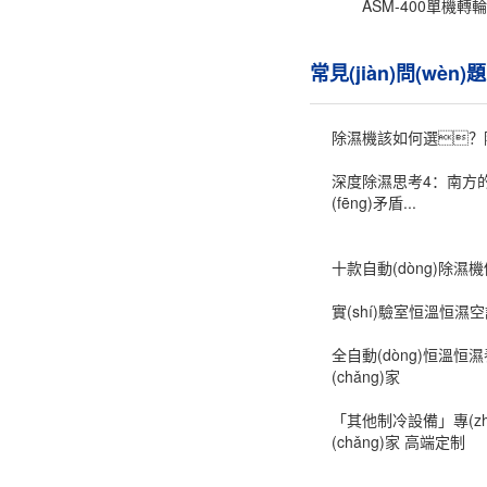
ASM-400單機轉
常見(jiàn)問(wèn)
除濕機該如何選？
深度除濕思考4：南方的別
(fēng)矛盾...
十款自動(dòng)除濕機
實(shí)驗室恒溫恒濕
全自動(dòng)恒溫恒
(chǎng)家
「其他制冷設備」專(zhu
(chǎng)家 高端定制