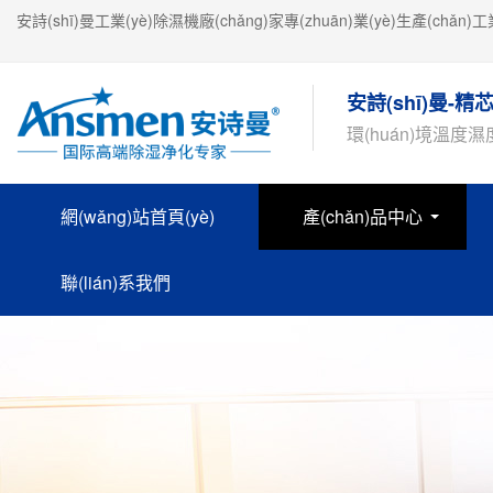
安詩(shī)曼工業(yè)除濕機廠(chǎng)家專(zhuān)業(yè)生產
安詩(shī)曼-
環(huán)境溫
網(wǎng)站首頁(yè)
產(chǎn)品中心
聯(lián)系我們