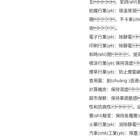
五、安詩(shī
紡織行業(yè)：增溫增濕
積、不卡車(ch
收。
電子行業(yè)：除靜電
印刷行業(yè)
：除靜電
和時(shí)間、
噴涂行業(yè):保持濕度
煙草行業(yè)：防止煙
食用菌：創(chuàng )
計算機房：保持濕度
超市保鮮：保持果蔬脆感
性和抗病性，延長
實(shí)驗室：保持各種
火藥行業(yè)：消除靜
汽車(chē)工業(yè)：降