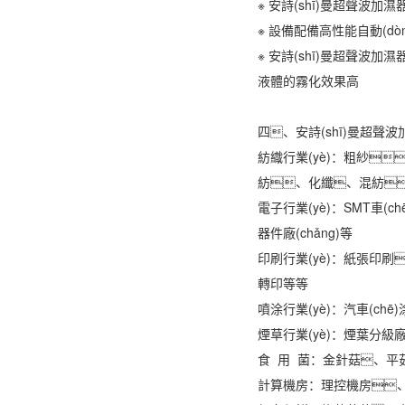
※ 安詩(shī)曼超聲波加濕
※ 設備配備高性能自動(d
※ 安詩(shī)曼超聲波加
液體的霧化效果高
四、安詩(shī)曼超聲波
紡織行業(yè)：粗紗
紡、化纖、混紡
電子行業(yè)：SMT車(c
器件廠(chǎng)等
印刷
行業(yè)：紙張印
轉印等等
噴涂行業(yè)：汽車(ch
煙草行業(yè)：煙葉分級廠
食 用 菌：金針菇、
計算機房：理控機房、交